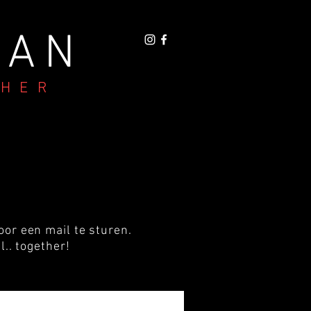
MAN
PHER
oor een mail te sturen.
.. together!